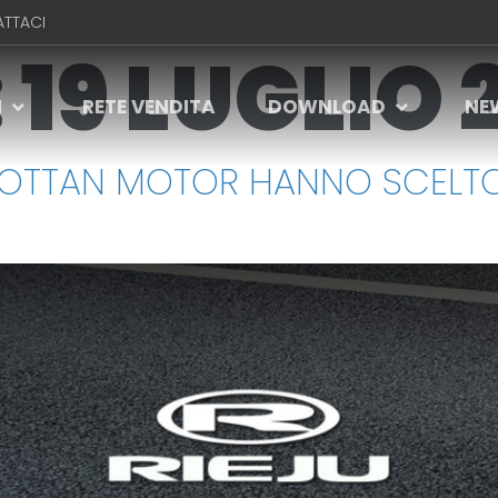
TTACI
:
19 LUGLIO 
I
RETE VENDITA
DOWNLOAD
NE
WOTTAN MOTOR HANNO SCELTO 