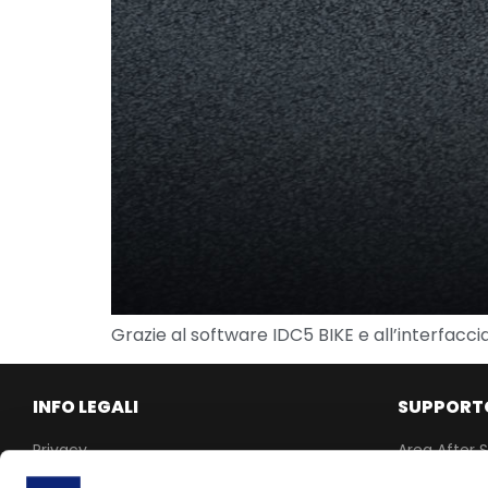
Grazie al software IDC5 BIKE e all’interfacci
INFO LEGALI
SUPPORT
Privacy
Area After S
Cookie Policy
MyRepair