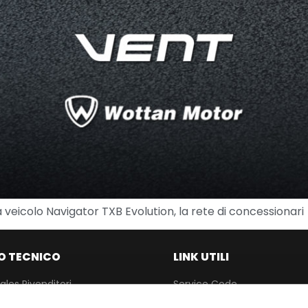
a veicolo Navigator TXB Evolution, la rete di concessionari
O TECNICO
LINK UTILI
ales Rivenditori
Service Code
TEXAEDU