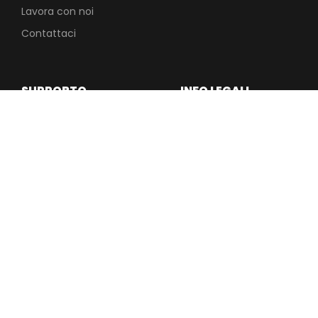
Lavora con noi
Contattaci
SUPPORTO
INFO LEGALI
TECNICO
Privacy
Area After Sales
Cookie Policy
Rivenditori
Governance
MyRepair
Codice Etico
Electronic Spare Parts
Company Info
Technical Support
Service
Condizioni di vendita
Customer Care
Impostazione dei
Cookie