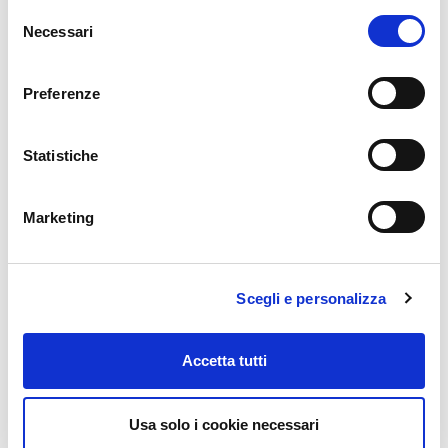
Selezione
Necessari
del
consenso
COMUNICATI
SCARICA
STAMPA
CALENDARIO TEXA
Preferenze
2026
Statistiche
Marketing
Scegli e personalizza
KONFORT 700
KONFORT TOUCH
UPDATER
UPDATER
Accetta tutti
Usa solo i cookie necessari