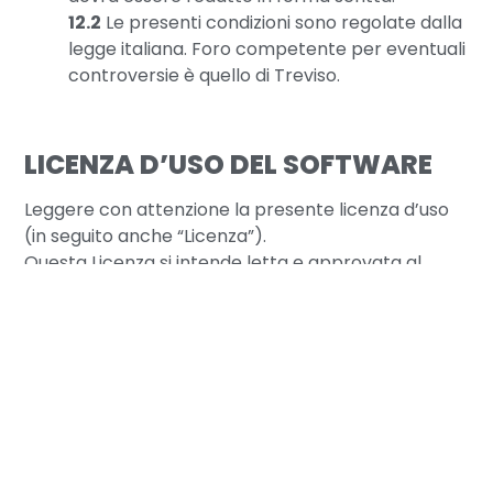
12.2
Le presenti condizioni sono regolate dalla
legge italiana. Foro competente per eventuali
controversie è quello di Treviso.
LICENZA D’USO DEL SOFTWARE
Leggere con attenzione la presente licenza d’uso
(in seguito anche “Licenza”).
Questa Licenza si intende letta e approvata al
momento dell’installazione, copia, o utilizzo con
qualsiasi modalità, del prodotto Software TEXA. Per
quanto riguarda il Software che sia stato acquisito
tramite web, si applicano le condizioni della
presente Licenza. Del pari nel caso di acquisto della
Licenza d’uso del Software congiuntamente ad un
hardware e/o nell’ambito di un pacchetto che
includa anche il Software, prevarranno le