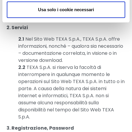
utilizzando per la prima volta il Sito Web TEXA S.p.A.
sarà necessario accettare i termini e le condizioni
Usa solo i cookie necessari
del presente documento nella versione fornita.
2. Servizi
2.1
Nel Sito Web TEXA S.p.A., TEXA S.p.A. offre
informazioni, nonché – qualora sia necessario
– documentazione correlata, in visione o in
versione download.
2.2
TEXA S.p.A. si riserva la facoltà di
interrompere in qualunque momento le
operazioni sul Sito Web TEXA S.p.A. in tutto o in
parte. A causa della natura dei sistemi
internet e informatici, TEXA S.p.A. non si
assume alcuna responsabilità sulla
disponibilità nel tempo del Sito Web TEXA
S.p.A.
3. Registrazione, Password