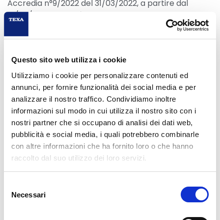
Accredia n°9/2022 del 31/03/2022, a partire dal
01/07/2022 l’attività teorica e pratica si svolgono
IN
PRESENZA
presso CDF TEXA.
Questo sito web utilizza i cookie
Utilizziamo i cookie per personalizzare contenuti ed
annunci, per fornire funzionalità dei social media e per
analizzare il nostro traffico. Condividiamo inoltre
informazioni sul modo in cui utilizza il nostro sito con i
nostri partner che si occupano di analisi dei dati web,
pubblicità e social media, i quali potrebbero combinarle
con altre informazioni che ha fornito loro o che hanno
SCARICA MANUALE PDF
raccolto dal suo utilizzo dei loro servizi.
Selezione
Durata
Necessari
del
8 ore
consenso