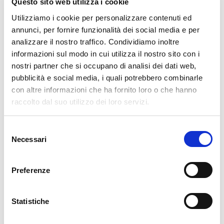
Questo sito web utilizza i cookie
Posti limitati
Utilizziamo i cookie per personalizzare contenuti ed
In aula e online manteniamo i gruppi ristretti per
annunci, per fornire funzionalità dei social media e per
garantire la massima qualità
analizzare il nostro traffico. Condividiamo inoltre
informazioni sul modo in cui utilizza il nostro sito con i
nostri partner che si occupano di analisi dei dati web,
pubblicità e social media, i quali potrebbero combinarle
con altre informazioni che ha fornito loro o che hanno
raccolto dal suo utilizzo dei loro servizi.
Selezione
Necessari
del
consenso
Preferenze
Durata
Statistiche
4 ore