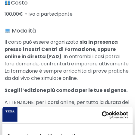
Costo
100,00€ + iva a partecipante
Modalità
Il corso può essere organizzato
sia in presenza
presso i nostri Centri di Formazione
,
oppure
online in diretta (FAD)
. In entrambi i casi potrai
fare domande, confrontarti e imparare attivamente.
La formazione è sempre arricchita di prove pratiche,
sia dal vivo che simulate online.
Scegli l’edizione più comoda per le tue esigenze.
ATTENZIONE: per i corsi online, per tutta la durata del
corso è necessario avere webcam e microfono
funzionante così da poter verificare l’identità dei
partecipanti e monitorarne l’effettiva presenza.