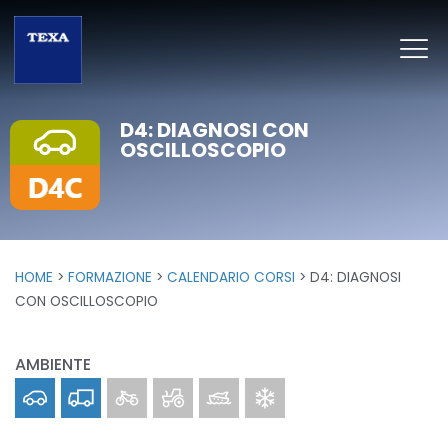
D4: DIAGNOSI CON
OSCILLOSCOPIO
HOME
FORMAZIONE
CALENDARIO CORSI
D4: DIAGNOSI
CON OSCILLOSCOPIO
AMBIENTE
Car
Truck
Bike
Off-Highway
Marine
Clima