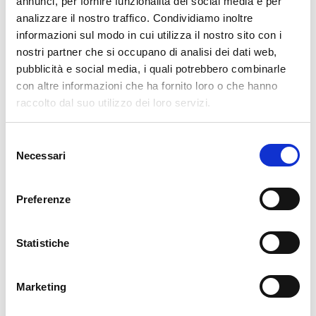
annunci, per fornire funzionalità dei social media e per
analizzare il nostro traffico. Condividiamo inoltre
informazioni sul modo in cui utilizza il nostro sito con i
nostri partner che si occupano di analisi dei dati web,
pubblicità e social media, i quali potrebbero combinarle
con altre informazioni che ha fornito loro o che hanno
raccolto dal suo utilizzo dei loro servizi.
PROGRAMMAZIONE
Selezione
Necessari
10/06/2026
del
TEXA SPA
consenso
durata:
8 ore
Preferenze
RICHIEDI MAGGIORI INFORMAZIONI
Statistiche
Marketing