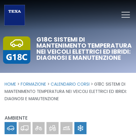
G18C SISTEMI DI
MANTENIMENTO TEMPERATURA
NEI VEICOLI ELETTRICI ED IBRIDI:
DIAGNOSI E MANUTENZIONE
HOME
FORMAZIONE
CALENDARIO CORSI
G18C SISTEMI DI
MANTENIMENTO TEMPERATURA NEI VEICOLI ELETTRICI ED IBRIDI:
DIAGNOSI E MANUTENZIONE
AMBIENTE
Car
Truck
Bike
Off-Highway
Marine
Clima