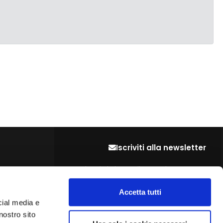
Iscriviti alla newsletter
Lascia la tua mail per restare sempre
aggiornato sulle ultime novità del settore
Accetta tutti
cial media e
ISCRIVITI
nostro sito