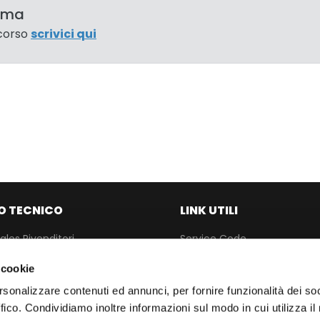
amma
 corso
scrivici qui
O TECNICO
LINK UTILI
ales Rivenditori
Service Code
TEXAEDU
 cookie
pare Parts
Copertura Diagnostica
rsonalizzare contenuti ed annunci, per fornire funzionalità dei so
upport Service
Software IDC6
ffico. Condividiamo inoltre informazioni sul modo in cui utilizza il 