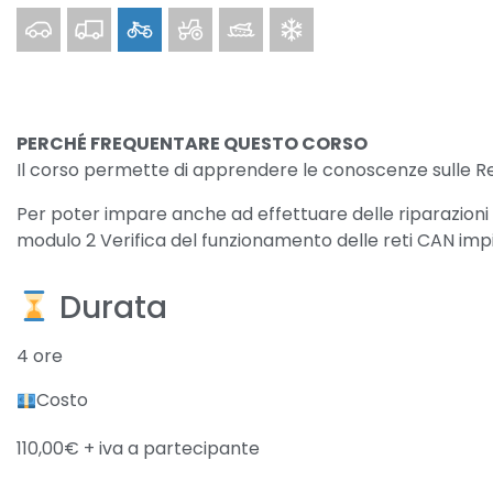
Car
Truck
Bike
Off-Highway
Marine
Clima
PERCHÉ FREQUENTARE QUESTO CORSO
Il corso permette di apprendere le conoscenze sulle Reti 
Per poter impare anche ad effettuare delle riparazioni s
modulo 2 Verifica del funzionamento delle reti CAN impie
​ Durata
4 ore
Costo
110,00€ + iva a partecipante