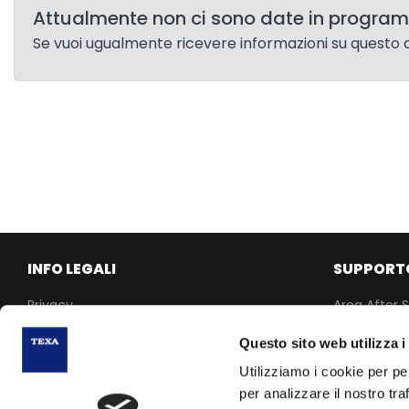
Attualmente non ci sono date in progr
Se vuoi ugualmente ricevere informazioni su questo
INFO LEGALI
SUPPORT
Privacy
Area After S
Cookie Policy
MyRepair
Questo sito web utilizza i
Governance
Electronic S
Utilizziamo i cookie per pe
Codice Etico
Technical S
per analizzare il nostro tra