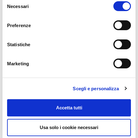
garantire la massima qualità
Necessari
del
consenso
Preferenze
Statistiche
Marketing
SCARICA MANUALE PDF
Scegli e personalizza
Accetta tutti
Durata
16 ore
Usa solo i cookie necessari
Condividi su: