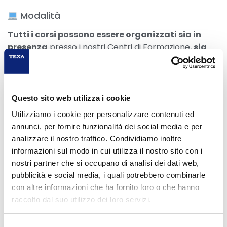
Modalità
Tutti i corsi possono essere organizzati sia in
presenza
presso i nostri Centri di Formazione,
sia
online in diretta
. In entrambi i casi potrai fare
domande, confrontarti e imparare attivamente. Il
corso è ricco di prove pratiche, sia dal vivo che
simulate online.
Questo sito web utilizza i cookie
Utilizziamo i cookie per personalizzare contenuti ed
Scegli l’edizione più comoda per le tue esigenze.
annunci, per fornire funzionalità dei social media e per
ATTENZIONE: per i corsi online, per tutta la durata del
analizzare il nostro traffico. Condividiamo inoltre
corso è necessario avere webcam e microfono
informazioni sul modo in cui utilizza il nostro sito con i
funzionante così da poter verificare l’identità dei
nostri partner che si occupano di analisi dei dati web,
partecipanti e monitorarne l’effettiva presenza.
pubblicità e social media, i quali potrebbero combinarle
con altre informazioni che ha fornito loro o che hanno
Posti limitati
raccolto dal suo utilizzo dei loro servizi.
In aula e online manteniamo i gruppi ristretti per
Selezione