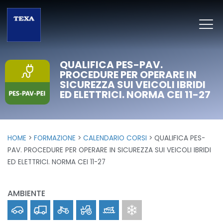
QUALIFICA PES-PAV.
PROCEDURE PER OPERARE IN
SICUREZZA SUI VEICOLI IBRIDI
ED ELETTRICI. NORMA CEI 11-27
HOME
FORMAZIONE
CALENDARIO CORSI
QUALIFICA PES-
PAV. PROCEDURE PER OPERARE IN SICUREZZA SUI VEICOLI IBRIDI
ED ELETTRICI. NORMA CEI 11-27
AMBIENTE
Car
Truck
Bike
Off-Highway
Marine
Clima