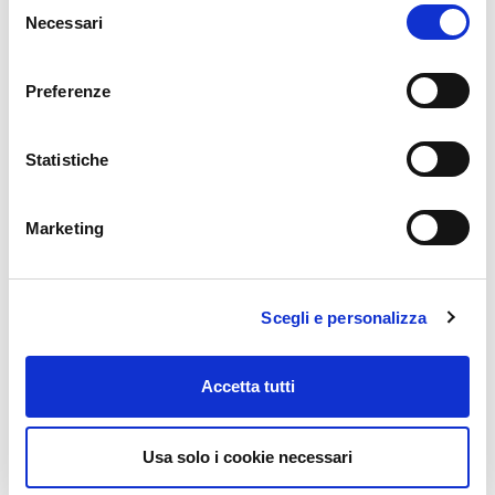
garantire la massima qualità
Necessari
del
consenso
Preferenze
Statistiche
Marketing
SCARICA MANUALE PDF
Scegli e personalizza
Accetta tutti
Durata
16 ore
Usa solo i cookie necessari
Condividi su: