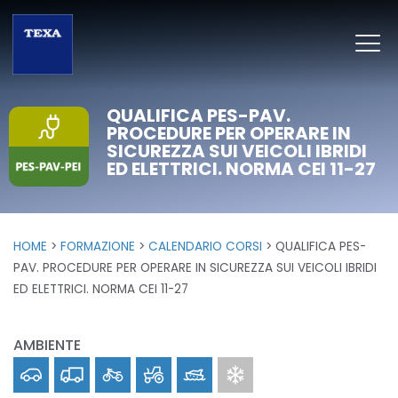
QUALIFICA PES-PAV.
PROCEDURE PER OPERARE IN
SICUREZZA SUI VEICOLI IBRIDI
ED ELETTRICI. NORMA CEI 11-27
HOME
FORMAZIONE
CALENDARIO CORSI
QUALIFICA PES-
PAV. PROCEDURE PER OPERARE IN SICUREZZA SUI VEICOLI IBRIDI
ED ELETTRICI. NORMA CEI 11-27
AMBIENTE
Car
Truck
Bike
Off-Highway
Marine
Clima