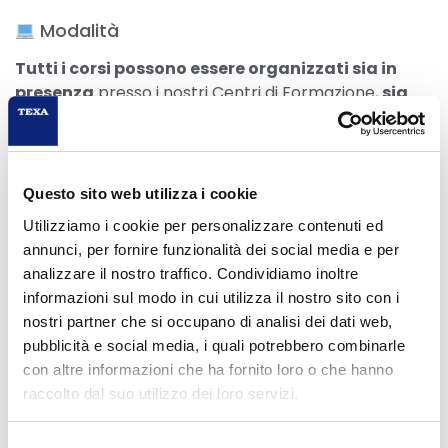
Modalità
Tutti i corsi possono essere organizzati sia in
presenza
presso i nostri Centri di Formazione,
sia
online in diretta
. In entrambi i casi potrai fare
domande, confrontarti e imparare attivamente. Il
corso è ricco di prove pratiche, sia dal vivo che
simulate online.
Questo sito web utilizza i cookie
Utilizziamo i cookie per personalizzare contenuti ed
Scegli l’edizione più comoda per le tue esigenze.
annunci, per fornire funzionalità dei social media e per
ATTENZIONE: per i corsi online, per tutta la durata del
analizzare il nostro traffico. Condividiamo inoltre
corso è necessario avere webcam e microfono
informazioni sul modo in cui utilizza il nostro sito con i
funzionante così da poter verificare l’identità dei
nostri partner che si occupano di analisi dei dati web,
partecipanti e monitorarne l’effettiva presenza.
pubblicità e social media, i quali potrebbero combinarle
con altre informazioni che ha fornito loro o che hanno
Posti limitati
raccolto dal suo utilizzo dei loro servizi.
In aula e online manteniamo i gruppi ristretti per
Selezione