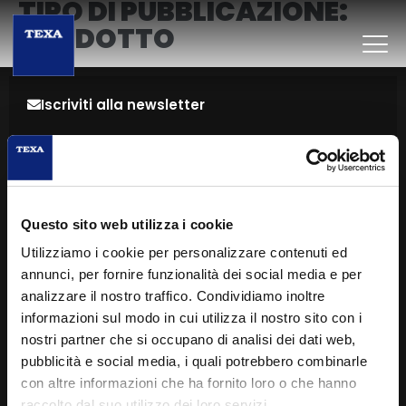
TIPO DI PUBBLICAZIONE:
PRODOTTO
Iscriviti alla newsletter
Lascia la tua mail per restare sempre aggiornato sulle
ultime novità del settore
ISCRIVITI
Questo sito web utilizza i cookie
Utilizziamo i cookie per personalizzare contenuti ed
annunci, per fornire funzionalità dei social media e per
LINK UTILI
analizzare il nostro traffico. Condividiamo inoltre
informazioni sul modo in cui utilizza il nostro sito con i
Service Code
nostri partner che si occupano di analisi dei dati web,
TEXAEDU
pubblicità e social media, i quali potrebbero combinarle
con altre informazioni che ha fornito loro o che hanno
Copertura Diagnostica
raccolto dal suo utilizzo dei loro servizi.