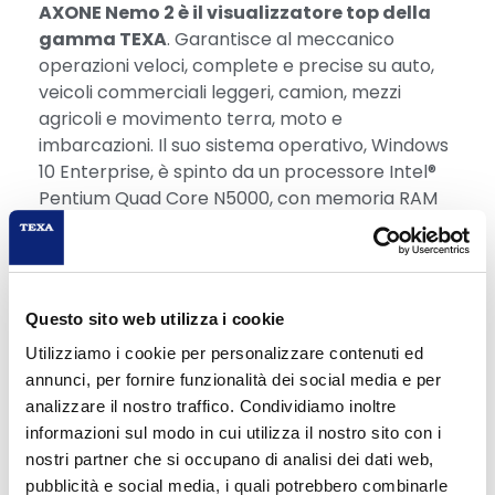
AXONE Nemo 2 è il visualizzatore top della
gamma TEXA
. Garantisce al meccanico
operazioni veloci, complete e precise su auto,
veicoli commerciali leggeri, camion, mezzi
agricoli e movimento terra, moto e
imbarcazioni. Il suo sistema operativo, Windows
10 Enterprise, è spinto da un processore Intel®
Pentium Quad Core N5000, con memoria RAM
da 8 Giga DDR4 e storage da 250 GB SSD PCle.
Altro elemento distintivo è lo standard militare
MIL-STD 810G (transit drop test), che rende lo
strumento resistente agli urti e alle cadute.
Questo sito web utilizza i cookie
Scarica Comunicato Stampa
Utilizziamo i cookie per personalizzare contenuti ed
annunci, per fornire funzionalità dei social media e per
GALLERY
analizzare il nostro traffico. Condividiamo inoltre
informazioni sul modo in cui utilizza il nostro sito con i
nostri partner che si occupano di analisi dei dati web,
pubblicità e social media, i quali potrebbero combinarle