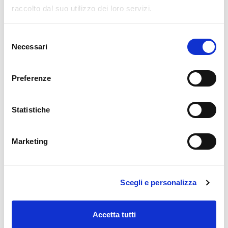
accompagnarne la crescita all’interno di un
raccolto dal suo utilizzo dei loro servizi.
contesto altamente competitivo e in costante
evoluzione.
Selezione
Necessari
del
consenso
Scarica il Comunicato Stampa QUI
Preferenze
ARCHIVIO:
Statistiche
Marketing
DIAGNOSI DEI VEICOLI PROTETTI DA
SECURE GATEWAY: NISSAN E INFINITI
ORA DISPONIBILI ANCHE PER EUROPA
E GIAPPONE
Scegli e personalizza
3 Giugno 2026
TEXA DIAGNOSIS CONTEST 2026:
Accetta tutti
VINCONO VICENZA E BOLZANO