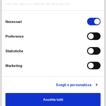
raccolto dal suo utilizzo dei loro servizi.
Selezione
Durata
Necessari
del
6 ore
consenso
Condividi su:
Preferenze
Statistiche
Marketing
Scegli e personalizza
PROGRAMMAZIONE
06/11/2025
Accetta tutti
ONLINE da: TEXA S.p.A.