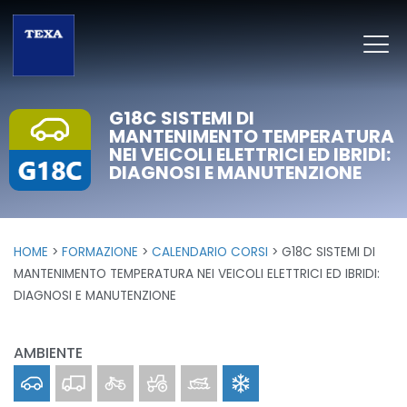
G18C SISTEMI DI
MANTENIMENTO TEMPERATURA
NEI VEICOLI ELETTRICI ED IBRIDI:
DIAGNOSI E MANUTENZIONE
HOME
FORMAZIONE
CALENDARIO CORSI
G18C SISTEMI DI
MANTENIMENTO TEMPERATURA NEI VEICOLI ELETTRICI ED IBRIDI:
DIAGNOSI E MANUTENZIONE
AMBIENTE
Car
Truck
Bike
Off-Highway
Marine
Clima