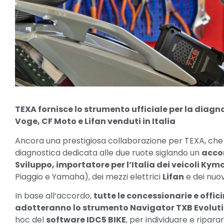
TEXA fornisce lo strumento ufficiale per la diagno
Voge, CF Moto e Lifan venduti in Italia
Ancora una prestigiosa collaborazione per TEXA, che f
diagnostica dedicata alle due ruote siglando un
accor
Sviluppo, importatore per l’Italia dei veicoli Kym
Piaggio e Yamaha), dei mezzi elettrici
Lifan
e dei nuo
In base all’accordo,
tutte le concessionarie e offic
adotteranno lo strumento Navigator TXB Evolut
hoc del
software IDC5 BIKE
, per individuare e ripar