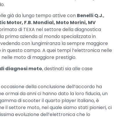
do.
lle già da lungo tempo attive con
Benelli Q.J.
,
ic Motor, F.B. Mondial, Moto Morini, MV
primato di TEXA nel settore della diagnostica
a la prima azienda al mondo specializzata in
prevedendo con lungimiranza la sempre maggiore
in questo campo. A quei tempi l’elettronica nelle
nelle moto di maggiore prestigio.
 di diagnosi moto
, destinati sia alle case
in occasione della conclusione dell’accordo ha
he ormai da anni ci hanno dato la loro fiducia, un
mma di scooter il quarto player italiano, è
il settore moto, nel quale siamo stati pionieri, ci
cissima evoluzione dell’elettronica che lo