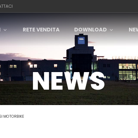
TTACI
I
RETE VENDITA
DOWNLOAD
NE
NEWS
SI MOTORBIKE