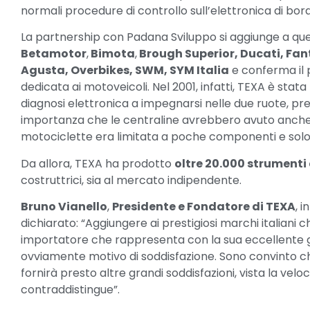
normali procedure di controllo sull’elettronica di bor
La partnership con Padana Sviluppo si aggiunge a que
Betamotor
,
Bimota
,
Brough Superior, Ducati, Fant
Agusta, Overbikes, SWM, SYM Italia
e conferma il 
dedicata ai motoveicoli. Nel 2001, infatti, TEXA è stat
diagnosi elettronica a impegnarsi nelle due ruote, 
importanza che le centraline avrebbero avuto anche 
motociclette era limitata a poche componenti e solo 
Da allora, TEXA ha prodotto
oltre 20.000 strumenti
costruttrici, sia al mercato indipendente.
Bruno Vianello
,
Presidente e Fondatore di TEXA
, 
dichiarato: “Aggiungere ai prestigiosi marchi italiani c
importatore che rappresenta con la sua eccellente ga
ovviamente motivo di soddisfazione. Sono convinto che 
fornirà presto altre grandi soddisfazioni, vista la velo
contraddistingue”.