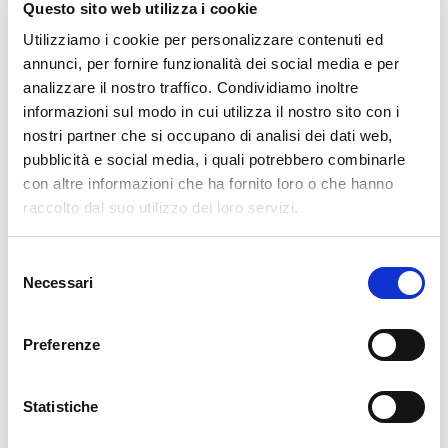
Questo sito web utilizza i cookie
Utilizziamo i cookie per personalizzare contenuti ed
annunci, per fornire funzionalità dei social media e per
analizzare il nostro traffico. Condividiamo inoltre
informazioni sul modo in cui utilizza il nostro sito con i
nostri partner che si occupano di analisi dei dati web,
ARCHIVIO:
pubblicità e social media, i quali potrebbero combinarle
con altre informazioni che ha fornito loro o che hanno
raccolto dal suo utilizzo dei loro servizi.
DIAGNOSI DEI VEICOLI PROTETTI DA
SECURE GATEWAY: NISSAN E INFINITI
ORA DISPONIBILI ANCHE PER EUROPA
Selezione
E GIAPPONE
Necessari
del
3 Giugno 2026
consenso
TEXA DIAGNOSIS CONTEST 2026:
Preferenze
VINCONO VICENZA E BOLZANO
14 Maggio 2026
Statistiche
TEXA H2 BLASTER: RAGGIUNTO IL