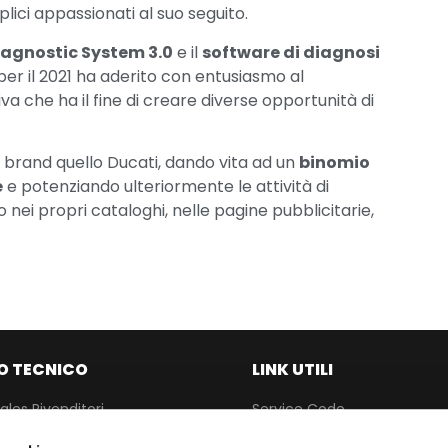
mplici appassionati al suo seguito.
iagnostic System 3.0
e il
software di diagnosi
e per il 2021 ha aderito con entusiasmo al
ativa che ha il fine di creare diverse opportunità di
 brand quello Ducati, dando vita ad un
binomio
e
e potenziando ulteriormente le attività di
 nei propri cataloghi, nelle pagine pubblicitarie,
O TECNICO
LINK UTILI
ales Rivenditori
Service Code
TEXAEDU