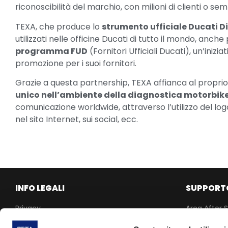
riconoscibilità del marchio, con milioni di clienti o se
TEXA, che produce lo
strumento ufficiale Ducati D
utilizzati nelle officine Ducati di tutto il mondo, anch
programma FUD
(Fornitori Ufficiali Ducati), un’inizi
promozione per i suoi fornitori.
Grazie a questa partnership, TEXA affianca al proprio
unico nell’ambiente della diagnostica motorbik
comunicazione worldwide, attraverso l’utilizzo del logo
nel sito Internet, sui social, ecc.
INFO LEGALI
SUPPORT
Privacy
Area After S
Cookie Policy
MyRepair