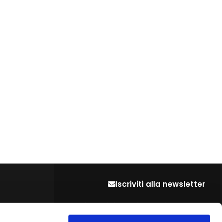
Iscriviti alla newsletter
Lascia la tua mail per restare sempre
aggiornato sulle ultime novità del settore