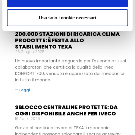
completo e illimitato alla diagnosi dei veicoli del
marchio sudcoreano.
— Leggi
Usa solo i cookie necessari
200.000 STAZIONI DI RICARICA CLIMA
PRODOTTE: È FESTA ALLO
STABILIMENTO TEXA
26 Giugno 2025
Un nuovo importante traguardo per l’azienda e i suoi
collaboratori, che certifica la qualità della linea
KONFORT 700, venduta e apprezzata dai meccanici
in tutto il mondo.
— Leggi
SBLOCCO CENTRALINE PROTETTE: DA
OGGI DISPONIBILE ANCHE PER IVECO
16 Aprile 2025
Grazie al continuo lavoro di TEXA, i meccanici
indipendenti possono sbloccare il secure gateway