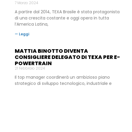
7 Marzo 2024
A partire dal 2014, TEXA Brasile è stata protagonista
di una crescita costante e oggi opera in tutta
l’America Latina,
— Leggi
MATTIA BINOTTO DIVENTA
CONSIGLIERE DELEGATO DI TEXA PER E-
POWERTRAIN
21 Febbraio 2024
Il top manager coordinerà un ambizioso piano
strategico di sviluppo tecnologico, industriale e
commerciale della divisione e-Powertrain dedicata
alla propulsione
— Leggi
« Precedente
1
2
3
4
Successivo »