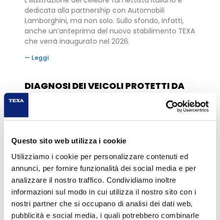
dedicata alla partnership con Automobili
Lamborghini, ma non solo. Sullo sfondo, infatti,
anche un’anteprima del nuovo stabilimento TEXA
che verrà inaugurato nel 2026.
— Leggi
DIAGNOSI DEI VEICOLI PROTETTI DA
SECURE GATEWAY: DA OGGI ANCHE
VOLVO È TRA I MARCHI DISPONIBILI
15 Dicembre 2025
Con l’inserimento del celebre marchio svedese, per i
clienti TEXA a livello mondiale si amplia
Questo sito web utilizza i cookie
ulteriormente il servizio che permette di accedere
Utilizziamo i cookie per personalizzare contenuti ed
in modo completo e illimitato alla diagnosi dei
annunci, per fornire funzionalità dei social media e per
veicoli provvisti di sistemi di protezione delle
analizzare il nostro traffico. Condividiamo inoltre
centraline.
informazioni sul modo in cui utilizza il nostro sito con i
— Leggi
nostri partner che si occupano di analisi dei dati web,
pubblicità e social media, i quali potrebbero combinarle