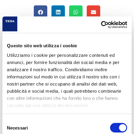
Questo sito web utilizza i cookie
Utilizziamo i cookie per personalizzare contenuti ed
PROGRAMMAZIONE
annunci, per fornire funzionalità dei social media e per
analizzare il nostro traffico. Condividiamo inoltre
16/09/2026
informazioni sul modo in cui utilizza il nostro sito con i
TEXA SPA
nostri partner che si occupano di analisi dei dati web,
durata:
dalle 09.00 alle 18.00 Totale: 8 ore
pubblicità e social media, i quali potrebbero combinarle
con altre informazioni che ha fornito loro o che hanno
raccolto dal suo utilizzo dei loro servizi.
RICHIEDI MAGGIORI INFORMAZIONI
Selezione
Necessari
del