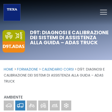
D9T: DIAGNOSI E CALIBRAZIONE
DEI SISTEMI DI ASSISTENZA
ALLA GUIDA – ADAS TRUCK
HOME
FORMAZIONE
CALENDARIO CORSI
D9T: DIAGNOSI E
CALIBRAZIONE DEI SISTEMI DI ASSISTENZA ALLA GUIDA – ADAS
TRUCK
AMBIENTE
Car
Truck
Bike
Off-Highway
Marine
Clima