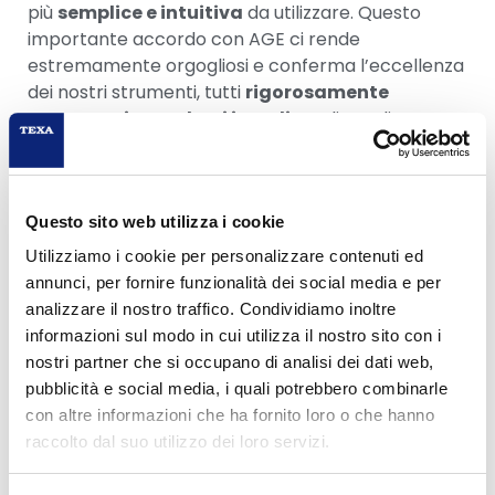
più
semplice e intuitiva
da utilizzare. Questo
importante accordo con AGE ci rende
estremamente orgogliosi e conferma l’eccellenza
dei nostri strumenti, tutti
rigorosamente
progettati e prodotti in Italia
su linee di
assemblaggio all’avanguardia».
Con la diffusione sempre più capillare dei veicoli
dotati di sistemi ADAS, questo accordo fornisce ai
Questo sito web utilizza i cookie
centri AGE l’infrastruttura necessaria per
Utilizziamo i cookie per personalizzare contenuti ed
rispondere in modo efficace alle nuove esigenze
annunci, per fornire funzionalità dei social media e per
del mercato, rafforzando il ruolo della rete
analizzare il nostro traffico. Condividiamo inoltre
come
partner di riferimento nei servizi per il
informazioni sul modo in cui utilizza il nostro sito con i
vetro auto
e posizionando TEXA tra i
fornitori
nostri partner che si occupano di analisi dei dati web,
preferenziali per la tecnologia di calibrazione
pubblicità e social media, i quali potrebbero combinarle
ADAS
.
con altre informazioni che ha fornito loro o che hanno
Per maggiori informazioni sui sistemi per la
raccolto dal suo utilizzo dei loro servizi.
calibrazione dei dispositivi di assistenza alla guida