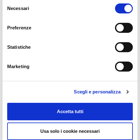
offerti,
visita la sezione
ADAS del sito TEXA
.
Selezione
Necessari
del
consenso
Gallery
Preferenze
Statistiche
Marketing
Scegli e personalizza
Accetta tutti
Usa solo i cookie necessari