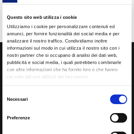
Presso la sede dell’istituto, si è tenuta l’inaugurazione
Questo sito web utilizza i cookie
della sessantunesima Academy TEXAEDU in Italia,
rivolta agli studenti che frequentano il corso di
Utilizziamo i cookie per personalizzare contenuti ed
Operatore Meccatronico dell’Autoriparazione.
annunci, per fornire funzionalità dei social media e per
analizzare il nostro traffico. Condividiamo inoltre
informazioni sul modo in cui utilizza il nostro sito con i
Iscriviti alla newsletter
nostri partner che si occupano di analisi dei dati web,
pubblicità e social media, i quali potrebbero combinarle
Lascia la tua mail per restare sempre aggiornato sulle
con altre informazioni che ha fornito loro o che hanno
ultime novità del settore
raccolto dal suo utilizzo dei loro servizi.
ISCRIVITI
Selezione
Necessari
del
consenso
LINK UTILI
Preferenze
Service Code